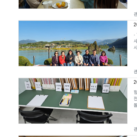
관
-
사
시
관
2
전
돌
관