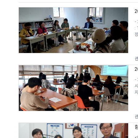
-
:
장
관
-
시
지
관
<