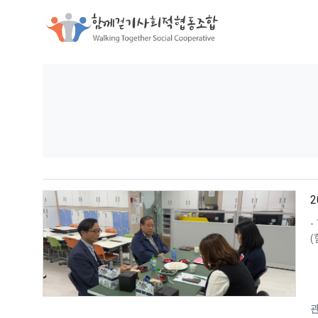
함께걷기사
-
(
관