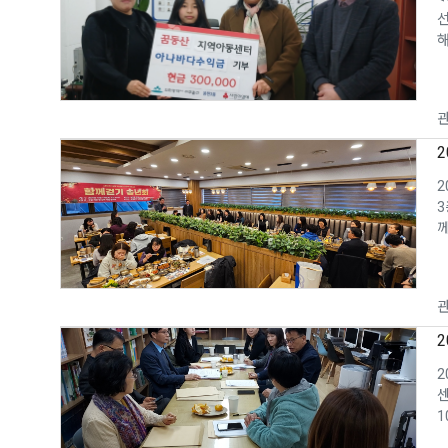
선
해
관
2
3
께
관
2
센
1