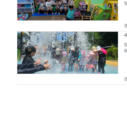
관
함
동
관