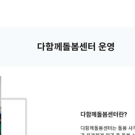
회적협동조합
사업소개
후원안내
조합활동
산하시
다함께돌봄센터 운영
다함께돌봄센터란?
다함께돌봄센터는 돌봄 사