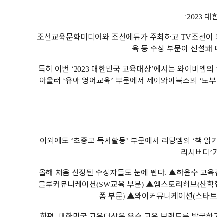
대
‘2023
조선교육문화미디어와 조선에듀가 주최하고
조선이
TV
육 등 수상 부문이 신설돼
특히 이번
대한민국 교육대상
에서는 와이비엠의
‘2023
’
아울러
유아 영어교육
부문에서 제이와이북스의
노부
‘
’
‘
이외에도
초중고 독서활동
부문에서 리딩엠의
책 읽
‘
’
‘
리시버디
’
올해 처음 선정된 수상자들도 눈에 띈다
▲
하윤수 교육
.
블루커뮤니케이션
교육 부문
▲
엠스토리허브
산학
(SW
)
(
폼 부문
▲
와이커뮤니케이션
스타트
)
(
한편
대한민국 교육대상은 우수 교육 브랜드를 발굴하
,